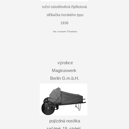
ruční celodřevěná čtyřkolová
stříkačka horského typu
1836
has. muzeum Chrastava
výrobce
Magiruswerk
Berlin G.m.b.H.
pojízdná nosítka
začátek 19. století.