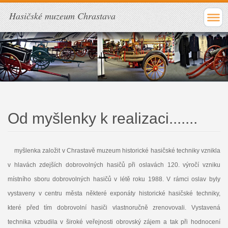
Hasičské muzeum Chrastava
Od myšlenky k realizaci.......
myšlenka založit v Chrastavě muzeum historické hasičské techniky vznikla
v hlavách zdejších dobrovolných hasičů při oslavách 120. výročí vzniku
místního sboru dobrovolných hasičů v létě roku 1988. V rámci oslav byly
vystaveny v centru města některé exponáty historické hasičské techniky,
které před tím dobrovolní hasiči vlastnoručně zrenovovali. Vystavená
technika vzbudila v široké veřejnosti obrovský zájem a tak při hodnocení