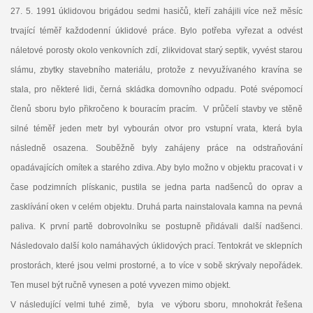
27. 5. 1991 úklidovou brigádou sedmi hasičů, kteří zahájili více než měsíc
trvající téměř každodenní úklidové práce. Bylo potřeba vyřezat a odvést
náletové porosty okolo venkovních zdí, zlikvidovat starý septik, vyvést starou
slámu, zbytky stavebního materiálu, protože z nevyužívaného kravína se
stala, pro některé lidi, černá skládka domovního odpadu. Poté svépomocí
členů sboru bylo přikročeno k bouracím pracím. V průčelí stavby ve stěně
silné téměř jeden metr byl vybourán otvor pro vstupní vrata, která byla
následně osazena. Souběžně byly zahájeny práce na odstraňování
opadávajících omítek a starého zdiva. Aby bylo možno v objektu pracovat i v
čase podzimních plískanic, pustila se jedna parta nadšenců do oprav a
zasklívání oken v celém objektu. Druhá parta nainstalovala kamna na pevná
paliva. K první partě dobrovolníku se postupně přidávali další nadšenci.
Následovalo další kolo namáhavých úklidových prací. Tentokrát ve sklepních
prostorách, které jsou velmi prostorné, a to více v sobě skrývaly nepořádek.
Ten musel být ručně vynesen a poté vyvezen mimo objekt.
V následující velmi tuhé zimě, byla ve výboru sboru, mnohokrát řešena