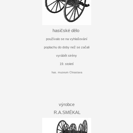
hasičské dělo
používalo se na vyhlašování
poplachu do doby než se začali
vyrábět sirény
19. století
has. muzeum Chrastava
výrobce
R.A.SMÉKAL