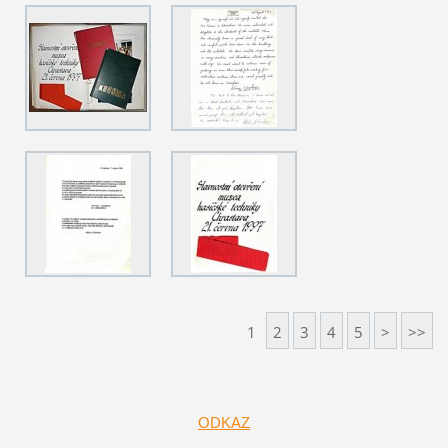
1
2
3
4
5
>
>>
ODKAZ