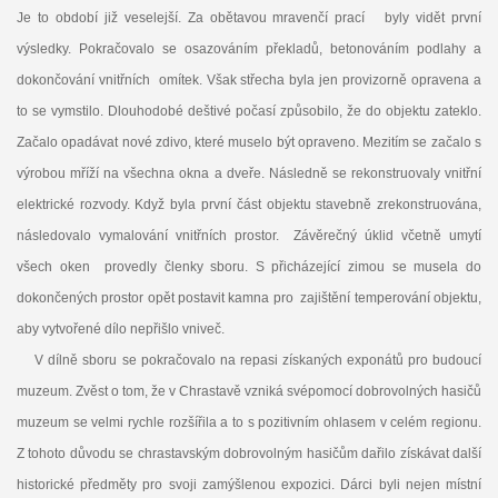
Je to období již veselejší. Za obětavou mravenčí prací byly vidět první
výsledky. Pokračovalo se osazováním překladů, betonováním podlahy a
dokončování vnitřních omítek. Však střecha byla jen provizorně opravena a
to se vymstilo. Dlouhodobé deštivé počasí způsobilo, že do objektu zateklo.
Začalo opadávat nové zdivo, které muselo být opraveno. Mezitím se začalo s
výrobou mříží na všechna okna a dveře. Následně se rekonstruovaly vnitřní
elektrické rozvody. Když byla první část objektu stavebně zrekonstruována,
následovalo vymalování vnitřních prostor. Závěrečný úklid včetně umytí
všech oken provedly členky sboru. S přicházející zimou se musela do
dokončených prostor opět postavit kamna pro zajištění temperování objektu,
aby vytvořené dílo nepřišlo vniveč.
V dílně sboru se pokračovalo na repasi získaných exponátů pro budoucí
muzeum. Zvěst o tom, že v Chrastavě vzniká svépomocí dobrovolných hasičů
muzeum se velmi rychle rozšířila a to s pozitivním ohlasem v celém regionu.
Z tohoto důvodu se chrastavským dobrovolným hasičům dařilo získávat další
historické předměty pro svoji zamýšlenou expozici. Dárci byli nejen místní