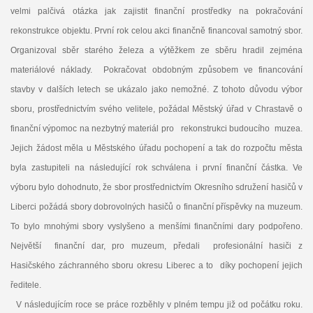
velmi palčivá otázka jak zajistit finanční prostředky na pokračování
rekonstrukce objektu. První rok celou akci finančně financoval samotný sbor.
Organizoval sběr starého železa a výtěžkem ze sběru hradil zejména
materiálové náklady. Pokračovat obdobným způsobem ve financování
stavby v dalších letech se ukázalo jako nemožné. Z tohoto důvodu výbor
sboru, prostřednictvím svého velitele, požádal Městský úřad v Chrastavě o
finanční výpomoc na nezbytný materiál pro rekonstrukci budoucího muzea.
Jejich žádost měla u Městského úřadu pochopení a tak do rozpočtu města
byla zastupiteli na následující rok schválena i první finanční částka. Ve
výboru bylo dohodnuto, že sbor prostřednictvím Okresního sdružení hasičů v
Liberci požádá sbory dobrovolných hasičů o finanční příspěvky na muzeum.
To bylo mnohými sbory vyslyšeno a menšími finančními dary podpořeno.
Největší finanční dar, pro muzeum, předali profesionální hasiči z
Hasičského záchranného sboru okresu Liberec a to díky pochopení jejich
ředitele.
V následujícím roce se práce rozběhly v plném tempu již od počátku roku.