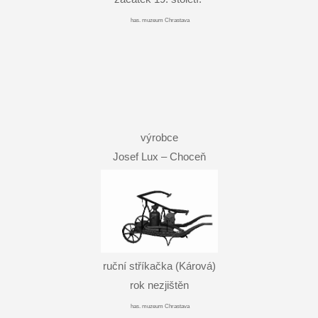
has. muzeum Chrastava
výrobce
Josef Lux – Choceň
ruční stříkačka (Kárová)
rok nezjištěn
has. muzeum Chrastava