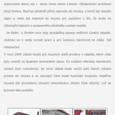
dobrovolné sbory, ale i sbory mimo okres Liberec. Obstarávání probíhalo
dvojí formou. Buď byl předmět přímo darován do muzea, o čemž byl sepsán
zápis a nebo byl exponát do muzea jen zapůjčen s tím, že bude na
informační tabulce u vystaveného předmětu uveden majitel.
Ve třetím a čtvrtém roce byly prováděny opravy vnitřních částích objektu.
Jednalo se o velký rozsah prací a pro časovou náročnost se zdály být
nekonečné.
V roce 1994 získali hasiči pro muzeum další prostory v objektu, které však
byly rovněž ve špatném technickém stavu. Po zvážení několika stavebních
variant bylo rozhodnuto, že nový objekt bude využit jako hlavní vstupní
prostor do muzea a ve zbývající části bude hasičská hospoda. Nejdříve
musela být provedena zásadní rekonstrukce přední části střechy, což se
koncem léta podařilo.