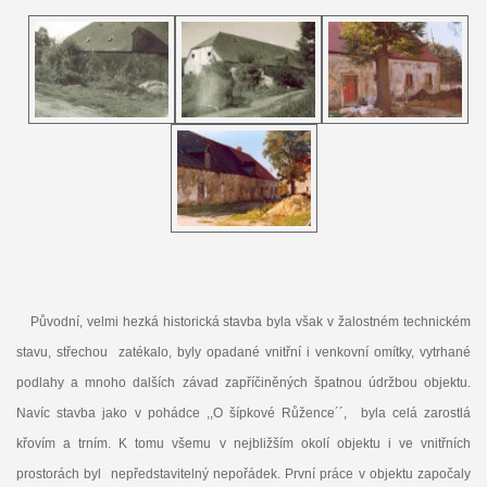
Původní, velmi hezká historická stavba byla však v žalostném technickém
stavu, střechou zatékalo, byly opadané vnitřní i venkovní omítky, vytrhané
podlahy a mnoho dalších závad zapříčiněných špatnou údržbou objektu.
Navíc stavba jako v pohádce ,,O šípkové Růžence´´, byla celá zarostlá
křovím a trním. K tomu všemu v nejbližším okolí objektu i ve vnitřních
prostorách byl nepředstavitelný nepořádek. První práce v objektu započaly