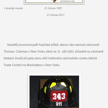
z kroniky muzea 21.června 1997
21.června 2017
Největší pozornost patří hasičské přilbě, kterou nám daroval záchranář
Thomas Coleman z New Yorku, který se 11. září 2001 zúčastnil na záchraně
lidských životů při pádu dvou věží Světového obchodního centra (World
Trade Center) na Manhattanu v New Yorku.