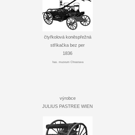
čtyřkolová koněspřežná
stříkačka bez per
1836
has. muzeum Chrastava
výrobce
JULIUS PASTREE WIEN