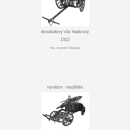
dvoukolový vůz hadicový
1922
has. muzeum Chrastava
výrobce - nezjištěn