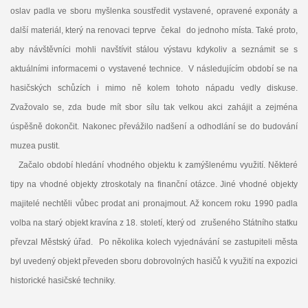
oslav padla ve sboru myšlenka soustředit vystavené, opravené exponáty a
další materiál, který na renovaci teprve čekal do jednoho místa. Také proto,
aby návštěvníci mohli navštívit stálou výstavu kdykoliv a seznámit se s
aktuálními informacemi o vystavené technice. V následujícím období se na
hasičských schůzích i mimo ně kolem tohoto nápadu vedly diskuse.
Zvažovalo se, zda bude mít sbor sílu tak velkou akci zahájit a zejména
úspěšně dokončit. Nakonec převážilo nadšení a odhodlání se do budování
muzea pustit.
Začalo období hledání vhodného objektu k zamýšlenému využití. Některé
tipy na vhodné objekty ztroskotaly na finanční otázce. Jiné vhodné objekty
majitelé nechtěli vůbec prodat ani pronajmout. Až koncem roku 1990 padla
volba na starý objekt kravína z 18. století, který od zrušeného Státního statku
převzal Městský úřad. Po několika kolech vyjednávání se zastupiteli města
byl uvedený objekt převeden sboru dobrovolných hasičů k využití na expozici
historické hasičské techniky.